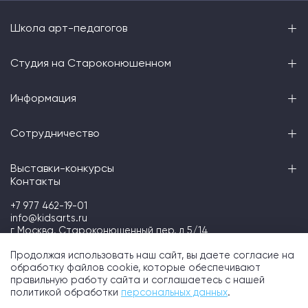
Школа арт-педагогов
Студия на Староконюшенном
Информация
Сотрудничество
Выставки-конкурсы
Контакты
+7 977 462-19-01
info@kidsarts.ru
г Москва, Староконюшенный пер, д 5/14
Telegram
Продолжая использовать наш сайт, вы даете согласие на
обработку файлов cookie, которые обеспечивают
правильную работу сайта и соглашаетесь с нашей
политикой обработки
персональных данных
.
Kidsarts школа искусств © 2026
Политика конфиденциальности