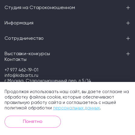
Студия на Староконюшенном
Информация
Сотрудничество
Выставки-конкурсы
Контакты
+7 977 462-19-01
info@kidsarts.ru
г Москва, Староконюшенный пер, д 5/14
Telegram
Продолжая использовать наш сайт, вы даете согласие на
обработку файлов cookie, которые обеспечивают
правильную работу сайта и соглашаетесь с нашей
политикой обработки
персональных данных
.
Kidsarts школа искусств © 2026
Политика конфиденциальности
Согласие на обработку персональных данных
Понятно