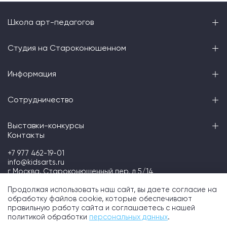
Школа арт-педагогов
Студия на Староконюшенном
Информация
Сотрудничество
Выставки-конкурсы
Контакты
+7 977 462-19-01
info@kidsarts.ru
г Москва, Староконюшенный пер, д 5/14
Telegram
Продолжая использовать наш сайт, вы даете согласие на
обработку файлов cookie, которые обеспечивают
правильную работу сайта и соглашаетесь с нашей
политикой обработки
персональных данных
.
Kidsarts школа искусств © 2026
Политика конфиденциальности