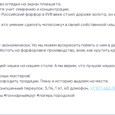
без оглядки на экран планшета.
уге учит смирению и концентрации.
о Российский фарфор в XVIII веке стоил дороже золота, о
ь, это умение сделать «классику» в своей собственной ча
экономически. Но мы можем воскресить память о нем в де
отать на фарфоровое производство, зная, как крутить кр
ей чашки на нашем столе. А мы верим, что лучшая чашка 
юных мастеров!
озродить традиции. Глину и историю выдаем на месте.
онюшенный переулок, 5/14, 1 эт, 40 домофон.
+7 977 462-1
ны #гончарныйкруг #лагерь городской