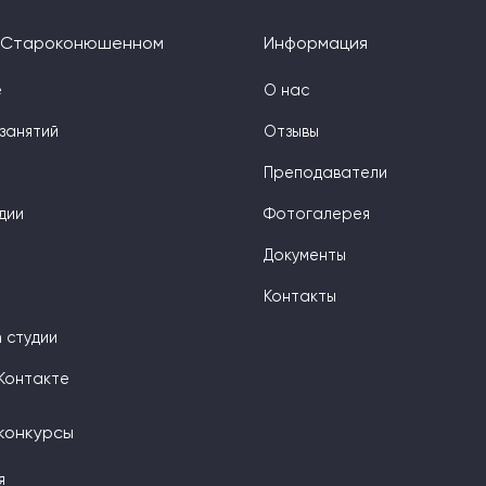
а Староконюшенном
Информация
е
О нас
занятий
Отзывы
Преподаватели
дии
Фотогалерея
Документы
Контакты
 студии
Контакте
конкурсы
я