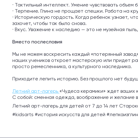
· Тактильный интеллект. Умение чувствовать объем 
· Терпение. Глина не прощает спешки. Работа на кр
· Историческую гордость. Когда ребенок узнает, чт
захочет, чтобы так было снова.
· Вкус. Уважение к наследию — это не музейная пыл
Вместо послесловия
Мы не можем воскресить каждый «потерянный завод» 
наших учеников откроет мастерскую или придет раб
просто ремесленника, а культурного наследника.
Приходите лепить историю. Без прошлого нет будущ
Летний арт-лагерь
«Чудеса керамики» ждет ваших 
С собой: сменная одежда, воображение и желание в
Летний арт-лагерь для детей от 7 до 14 лет Старок
#kidsarts #история искусств для детей #лепкаизгли