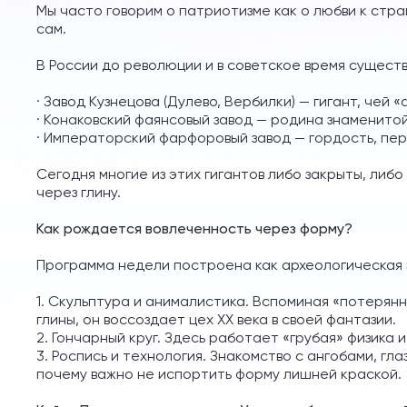
Мы часто говорим о патриотизме как о любви к стра
сам.
В России до революции и в советское время сущест
· Завод Кузнецова (Дулево, Вербилки) — гигант, чей
· Конаковский фаянсовый завод — родина знаменито
· Императорский фарфоровый завод — гордость, пер
Сегодня многие из этих гигантов либо закрыты, либо
через глину.
Как рождается вовлеченность через форму?
Программа недели построена как археологическая 
1. Скульптура и анималистика. Вспоминая «потерянн
глины, он воссоздает цех XX века в своей фантазии.
2. Гончарный круг. Здесь работает «грубая» физика
3. Роспись и технология. Знакомство с ангобами, гл
почему важно не испортить форму лишней краской.