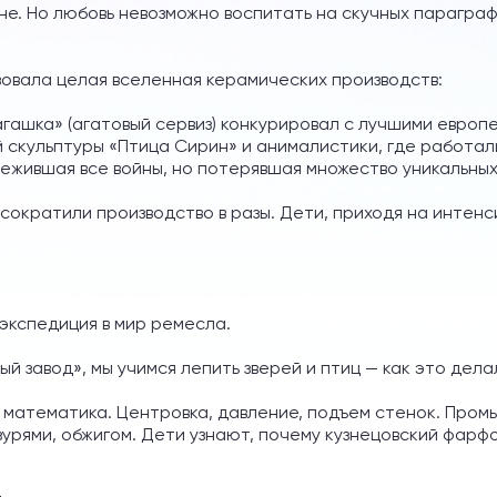
не. Но любовь невозможно воспитать на скучных параграф
вовала целая вселенная керамических производств:
 «агашка» (агатовый сервиз) конкурировал с лучшими евро
й скульптуры «Птица Сирин» и анималистики, где работал
ежившая все войны, но потерявшая множество уникальных 
 сократили производство в разы. Дети, приходя на интенси
экспедиция в мир ремесла.
ый завод», мы учимся лепить зверей и птиц — как это дел
 и математика. Центровка, давление, подъем стенок. Про
азурями, обжигом. Дети узнают, почему кузнецовский фарф