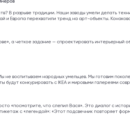
йнеров
тв? В разрыве традиции. Наши заводы умели делать техни
ай и Европа перехватили тренд на арт-объекты. Конаковс
ове», а четкое задание — спроектировать интерьерный о
Мы не воспитываем народных умельцев. Мы готовим покол
ты будут конкурировать с IKEA и мировыми галереями сов
осто «посмотрите, что слепил Вася». Это диалог с истор
тикетаж с «легендой»: «Этот подсвечник повторяет форму, 