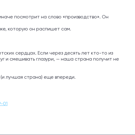
н иначе посмотрит на слово «производство». Он
шке, которую он распишет сам.
тских сердцах. Если через десять лет кто-то из
уг и смешивать глазури, — наша страна получит не
(и лучшая страна) еще впереди.
9-01